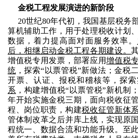
金税工程发展演进的新阶段
20世纪80年代初，我国基层税务
算机辅助工作，用于处理税收计划
数据，着力提高面对面服务效率。
后，相继启动金税工程各期建设。
增值税专用发票，部署应用
增值税
统
，探索
“以票管税”
新做法
；金税
开票、认证、报税和稽核等，探索
系
，构建增值税
“以票管税”新机制；
年开始实施金税三期，面向税收征
程、岗位职责，构建
税收征管新体
管体制改革之后并库上线，实现原
程统一、数据合流和功能升级。至