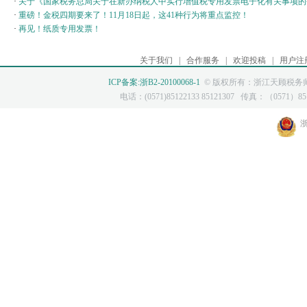
·
关于《国家税务总局关于在新办纳税人中实行增值税专用发票电子化有关事项的
·
重磅！金税四期要来了！11月18日起，这41种行为将重点监控！
·
再见！纸质专用发票！
关于我们
|
合作服务
|
欢迎投稿
|
用户注
ICP备案:浙B2-20100068-1
© 版权所有：浙江天顾税务师
电话：(0571)85122133 85121307 传真：（0571）8512
浙