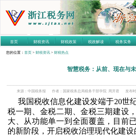
首页
财税资讯
财税政策
税政解读
税务实务
您的位置：
首页
>
财税资讯
>
财税热点
智慧税务：从前、现在与
来源：中国税务报
作者：国家税务总局税务干部学院 周开君
发布时间
我国税收信息化建设发端于
20世
税一期、金税二期、金税三期建设
大、从功能单一到全面覆盖，目前
的新阶段，开启税收治理现代化建设