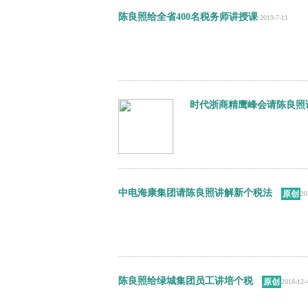
陈良照给全省400名税务师讲授课
2019-7-11
时代浙商精鹰峰会请陈良照
中电海康集团请陈良照讲解新个税法
原创
20
陈良照给绿城集团员工讲培个税
原创
2018-12-