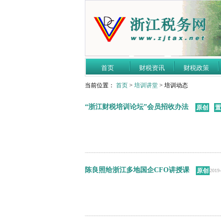
首页
财税资讯
财税政策
当前位置：
首页
>
培训讲堂
> 培训动态
“浙江财税培训论坛”会员招收办法
原创
置
陈良照给浙江多地国企CFO讲授课
原创
2019-