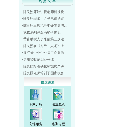
热点文章
·
陈良照开始讲授老师科技税...
·
陈良照老师11月份已预约课...
·
陈良照出席税务中介发展与...
·
税收系列课题高级研修班（...
·
黄岩纳税人俱乐部第三次邀...
·
陈良照在《财经三人吧》上...
·
浙江省中小企业局二次邀陈...
·
温州税收筹划公开课
·
陈良照给浙铁投绿城房产讲...
·
陈良照老师培训于国家税务...
快速通道
专家介绍
法规查询
高端服务
培训专栏