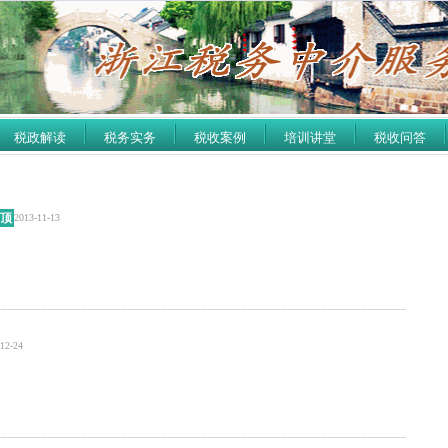
税政解读
税务实务
税收案例
培训讲堂
税收问答
顶
2013-11-13
12-24