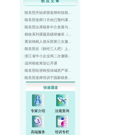
热点文章
·
陈良照开始讲授老师科技税...
·
陈良照老师11月份已预约课...
·
陈良照出席税务中介发展与...
·
税收系列课题高级研修班（...
·
黄岩纳税人俱乐部第三次邀...
·
陈良照在《财经三人吧》上...
·
浙江省中小企业局二次邀陈...
·
温州税收筹划公开课
·
陈良照给浙铁投绿城房产讲...
·
陈良照老师培训于国家税务...
快速通道
专家介绍
法规查询
高端服务
培训专栏