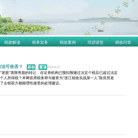
税政解读
税务实务
税收案例
培训讲堂
税收问答
有法可依否？
原创
置顶
2018-8-23
成的“老股”类限售股的转让，在证券机构已预扣预缴过法定个税且已超过法定
个人所得税？本网首席税务师与被誉为“浙江税收实战第一人”陈良照老
了企税双方都能理性接受的处理建议。