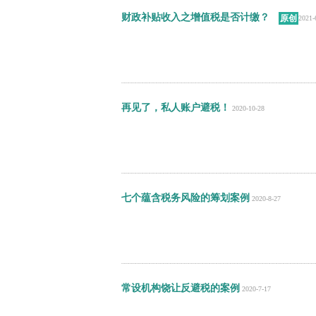
财政补贴收入之增值税是否计缴？
原创
2021-
再见了，私人账户避税！
2020-10-28
七个蕴含税务风险的筹划案例
2020-8-27
常设机构饶让反避税的案例
2020-7-17