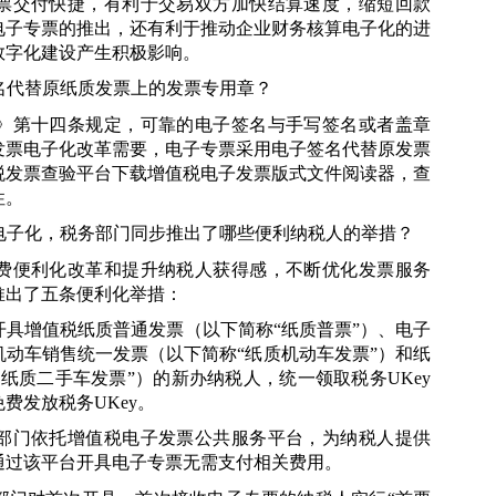
票交付快捷，有利于交易双方加快结算速度，缩短回款
电子专票的推出，还有利于推动企业财务核算电子化的进
数字化建设产生积极影响。
名代替原纸质发票上的发票专用章？
》第十四条规定，可靠的电子签名与手写签名或者盖章
发票电子化改革需要，电子专票采用电子签名代替原发票
税发票查验平台下载增值税电子发票版式文件阅读器，查
性。
电子化，税务部门同步推出了哪些便利纳税人的举措？
费便利化改革和提升纳税人获得感，不断优化发票服务
推出了五条便利化举措：
具增值税纸质普通发票（以下简称“纸质普票”）、电子
动车销售统一发票（以下简称“纸质机动车发票”）和纸
“纸质二手车发票”）的新办纳税人，统一领取税务
UKey
免费发放税务
UKey
。
部门依托增值税电子发票公共服务平台，为纳税人提供
通过该平台开具电子专票无需支付相关费用。