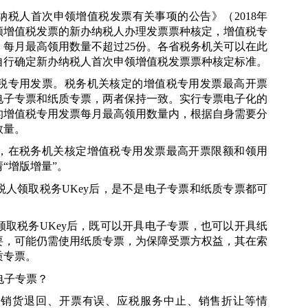
纳税人首次申领增值税发票有关事项的公告》（
2018
年
领增值税发票的新办纳税人办理发票票种核定，增值税专
，每月最高领用数量不超过
25
份。各省税务机关可以在此
自行确定新办纳税人首次申领增值税发票票种核定标准。
税专用发票。税务机关核定的增值税专用发票最高开票
电子专票和纸质专票，两者保持一致。实行专票电子化的
的增值税专用发票每月最高领用数量内，根据自身需要分
数量。
，在税务机关核定增值税专用发票最高开票限额和领用
“增版增量”。
税人领取税务
UKey
后，是不是电子专票和纸质专票都可
领取税务
UKey
后，既可以开具电子专票，也可以开具纸
要，可能仍需使用纸质专票，为保障受票方权益，其在索
质专票。
电子专票？
生销货退回、开票有误、应税服务中止、销售折让等情