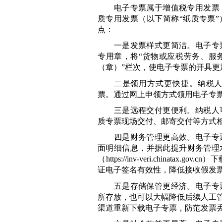
电子专票属于增值税专用发票
质专用发票（以下简称“纸质专票
点：
一是发票样式更简洁。电子专
专用章，将“货物或应税劳务、服务
（章）”栏次，使电子专票的开具更
二是领用方式更快捷。纳税
票。通过网上申领方式领用电子专票
三是远程交付更便利。纳税人
质专票现场交付、邮寄交付等方式
四是财务管理更高效。电子专
面明细信息，并据此提升财务管理
（
https://inv-veri.chinatax.gov.cn
）下
证电子签名有效性，降低接收假发
五是存储保管更经济。电子专
所存放，也可以大幅降低后续人工
渠道重新下载电子专票，防范发票