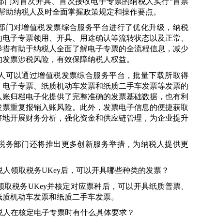
部门对首次开具、首次接收电子专票的纳税人实行“首票
，帮助纳税人及时全面掌握政策规定和操作要点。
部门对增值税发票综合服务平台进行了优化升级，纳税
的电子专票领用、开具、用途确认等流转状态以及正常、
举措有助于纳税人全面了解电子专票的全流程信息，减少
的发票涉税风险，有效保障纳税人权益。
人可以通过增值税发票综合服务平台，批量下载所取得
、电子专票、纸质机动车发票和纸质二手车发票等发票的
入账归档电子化提供了完整准确的发票基础数据，也有利
发票重复报销入账风险。此外，发票电子信息的便捷获取
好地开展财务分析，强化资金和供应链管理，为企业提升
税务部门还将推出更多创新服务举措，为纳税人提供更
。
税人领取税务
UKey
后，可以开具哪些种类的发票？
领取税务
UKey
并核定对应票种后，可以开具纸质普票、
纸质机动车发票和纸质二手车发票。
税人在核定电子专票时有什么具体要求？