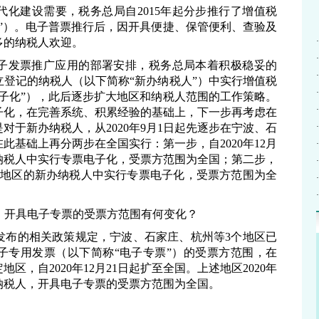
代化建设需要，税务总局自
2015
年起分步推行了增值税
”）。电子普票推行后，因开具便捷、保管便利、查验及
多的纳税人欢迎。
·
·
子发票推广应用的部署安排，税务总局本着积极稳妥的
·
登记的纳税人（以下简称“新办纳税人”）中实行增值税
·
子化”），此后逐步扩大地区和纳税人范围的工作策略。
·
子化，在完善系统、积累经验的基础上，下一步再考虑在
·
是对于新办纳税人，从
2020
年
9
月
1
日起先逐步在宁波、石
在此基础上再分两步在全国实行：第一步，自
2020
年
12
月
·
纳税人中实行专票电子化，受票方范围为全国；第二步，
·
地区的新办纳税人中实行专票电子化，受票方范围为全
·
·
，开具电子专票的受票方范围有何变化？
发布的相关政策规定，宁波、石家庄、杭州等
3
个地区已
子专用发票（以下简称“电子专票”）的受票方范围，在
定地区，自
2020
年
12
月
21
日起扩至全国。上述地区
2020
年
纳税人，开具电子专票的受票方范围为全国。