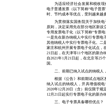
为适应经济社会发展和税收现
电子普通发票（以下简称“电子普票
时、节约成本等优点，受到越来越
为贯彻落实国务院关于加快电
原则，决定采用先在部分地区新设立
专用发票电子化（以下简称“专票电
一是先在新办纳税人中实行专票电
其他纳税人中实行专票电子化。二
家庄和杭州开展专票电子化试点，
21
日起，在天津等
11
个地区的新办
自
2021
年
1
月
21
日起，在北京等
25
个
国。
二、前期已纳入试点的纳税人
根据《公告》和前期试点地区
纳入试点的纳税人，开具增值税电
2020
年
12
月
20
日（含）前仅限于规
12
月
21
日起实行专票电子化的新办
三、电子专票具备哪些优点？