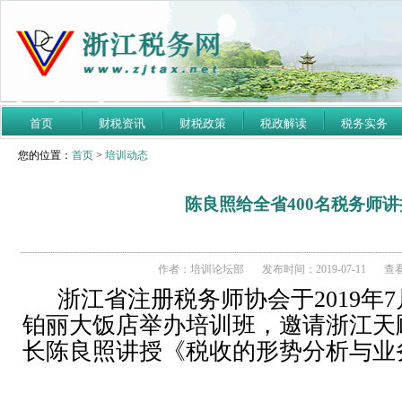
首页
财税资讯
财税政策
税政解读
税务实务
您的位置：
首页
>
培训动态
陈良照给全省400名税务师
作者：培训论坛部
发布时间：2019-07-11
查看
浙江省注册税务师协会于
2019
年
7
铂丽大饭店举办培训班，邀请浙江天
长陈良照讲授《税收的形势分析与业