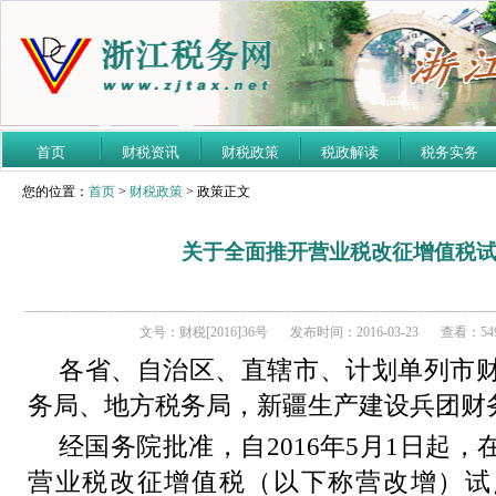
首页
财税资讯
财税政策
税政解读
税务实务
您的位置：
首页
>
财税政策
> 政策正文
关于全面推开营业税改征增值税
文号：财税[2016]36号
发布时间：2016-03-23
查看：549
各省、自治区、直辖市、计划单列市
务局、地方税务局，新疆生产建设兵团财
经国务院批准，自
2016
年
5
月
1
日起，
营业税改征增值税（以下称营改增）试