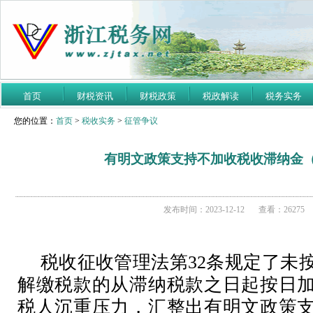
首页
财税资讯
财税政策
税政解读
税务实务
您的位置：
首页
>
税收实务
>
征管争议
有明文政策支持不加收税收滞纳金（
发布时间：2023-12-12
查看：26275
税收征收管理法第
32
条规定了未
解缴税款的从滞纳税款之日起按日
税人沉重压力，汇整出有明文政策