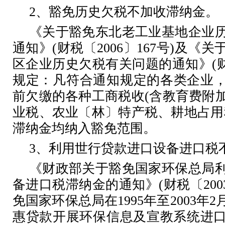
2
、豁免历史欠税不加收滞纳金。
《关于豁免东北老工业基地企业
通知》
(
财税〔
2006
〕
167
号
)
及《关
区企业历史欠税有关问题的通知》
(
规定：凡符合通知规定的各类企业
前欠缴的各种工商税收
(
含教育费附
业税、农业〔林〕特产税、耕地占用
滞纳金均纳入豁免范围。
3
、利用世行贷款进口设备进口税
《财政部关于豁免国家环保总局
备进口税滞纳金的通知》
(
财税〔
200
免国家环保总局在
1995
年至
2003
年
2
惠贷款开展环保信息及宣教系统进