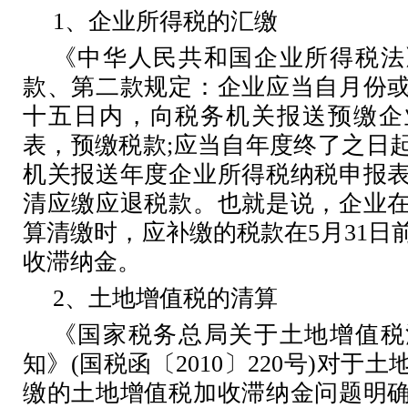
1
、企业所得税的汇缴
《中华人民共和国企业所得税法
款、第二款规定：企业应当自月份
十五日内，向税务机关报送预缴企
表，预缴税款
;
应当自年度终了之日
机关报送年度企业所得税纳税申报
清应缴应退税款。也就是说，企业
算清缴时，应补缴的税款在
5
月
31
日
收滞纳金。
2
、土地增值税的清算
《国家税务总局关于土地增值税
知》
(
国税函〔
2010
〕
220
号
)
对于土
缴的土地增值税加收滞纳金问题明