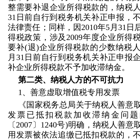
整需要补退企业所得税款的，纳税
31
日前自行到税务机关补正申报，
法律责任；同样，因
2010
年
5
月
31
日
得税政策，涉及
2009
年度企业所得
要补
(
退
)
企业所得税款的少数纳税
月
31
日前自行到税务机关补正申报
补企业所得税款不予加收滞纳金。
第二类、纳税人方的不可抗力
1
、善意虚取增值税专用发票
《国家税务总局关于纳税人善意
发票已抵扣税款加收滞纳金问题
〔
2007
〕
1240
号
)
明确，纳税人善意
用发票被依法追缴已抵扣税款的，