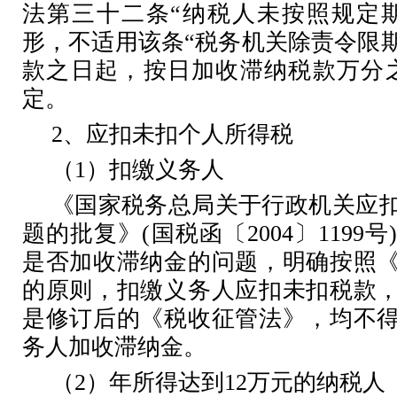
法第三十二条“纳税人未按照规定
形，不适用该条“税务机关除责令限
款之日起，按日加收滞纳税款万分
定。
2
、应扣未扣个人所得税
（
1
）扣缴义务人
《国家税务总局关于行政机关应
题的批复》
(
国税函〔
2004
〕
1199
号
是否加收滞纳金的问题，明确按照
的原则，扣缴义务人应扣未扣税款
是修订后的《税收征管法》，均不
务人加收滞纳金。
（
2
）年所得达到
12
万元的纳税人