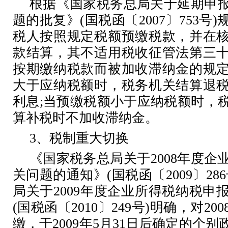
根据《国家税务总局关于延期申
题的批复》
(
国税函〔
2007
〕
753
号
)
税人按照规定税额预缴税款，并在
款结算，其不适用税收征管法第三
按期缴纳税款而被加收滞纳金的规
大于应纳税额时，税务机关结算退
利息
;
当预缴税额小于应纳税额时，
算补税时不加收滞纳金。
3
、税制重大切换
《国家税务总局关于
2008
年度企
关问题的通知》
(
国税函〔
2009
〕
286
局关于
2009
年度企业所得税纳税申
(
国税函〔
2010
〕
249
号
)
明确，对
200
缴，于
2009
年
5
月
31
日后确定的个别