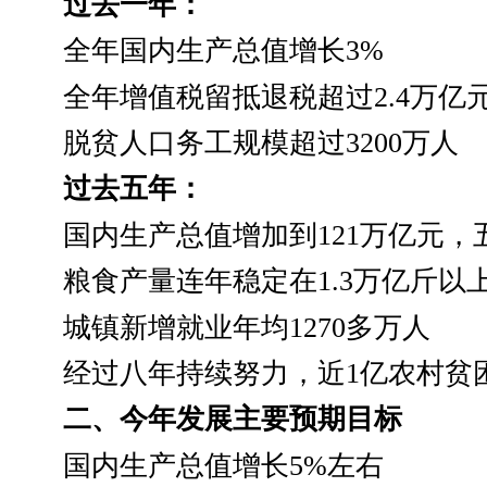
过去一年：
全年国内生产总值增长
3%
全年增值税留抵退税超过
2.4
万亿
脱贫人口务工规模超过
3200
万人
过去五年：
国内生产总值增加到
121
万亿元，
粮食产量连年稳定在
1.3
万亿斤以
城镇新增就业年均
1270
多万人
经过八年持续努力，近
1
亿农村贫
二、今年发展主要预期目标
国内生产总值增长
5%
左右