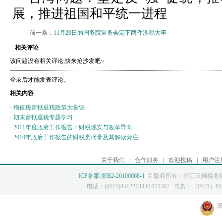
展，推进祖国和平统一进程
前一条：
11月20日的国务院常务会定下两件涉税大事
相关评论
该问题没有相关评论,快来抢沙发吧~
登录后才能发表评论。
相关内容
·
增值税留抵退税政策大集锦
·
期末留抵退税专题学习
·
2011年度政府工作报告：财税现实与改革导向
·
2010年政府工作报告的财税类摘录及其解读旁注
关于我们
|
合作服务
|
欢迎投稿
|
用户注
ICP备案:浙B2-20100068-1
© 版权所有：浙江天顾税务师
电话：(0571)85122133 85121307 传真：（0571）8512
浙