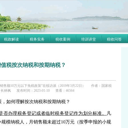
税政解读
税务实务
税收案例
培训讲堂
税收问答
增值税按次纳税和按期纳税？
额10万元以下免税政策”在线访谈（2019年3月22日）
作者：国家税
司长林枫
发布时间：2023-01-10
查看：46564
策，如何理解按次纳税和按期纳税？
是否办理税务登记或者临时税务登记作为划分标准。
凡
小规模纳税人，月销售额未超过
10万元（按季申报的小规