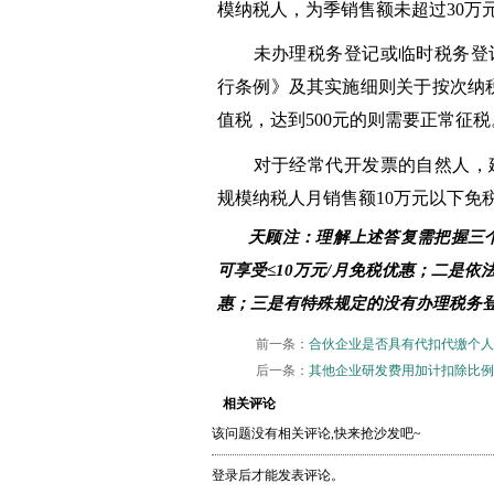
模纳税人，为季销售额未超过30万
未办理税务登记或临时税务登
行条例》及其实施细则关于按次纳
值税，达到500元的则需要正常征税
对于经常代开发票的自然人，
规模纳税人月销售额
10万元以下免
天顾注：
理解
上述答复需
把握三
可享受
≤10万元/月免税优惠
；
二是依
惠
；
三是有特殊规定的没有办理税务
前一条：
合伙企业是否具有代扣代缴个人
后一条：
其他企业研发费用加计扣除比例
相关评论
该问题没有相关评论,快来抢沙发吧~
登录后才能发表评论。