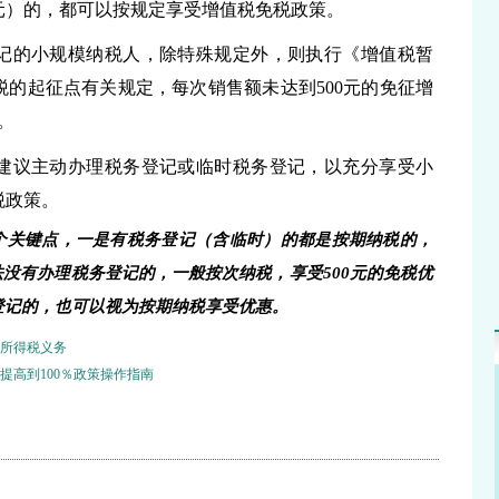
元）的，都可以按规定享受增值税免税政策。
记的小规模纳税人，除特殊规定外，则执行《增值税暂
税的起征点有关规定，每次销售额未达到
500元的免征增
。
建议主动办理税务登记或临时税务登记，以充分享受小
税政策。
个关键点
，
一是有税务登记
（
含临时
）
的都是按期纳税的
，
法没有办理税务登记的，一般按次纳税
，
享受
500元的免税优
登记的，也可以视为按期纳税
享受优惠。
所得税义务
提高到100％政策操作指南