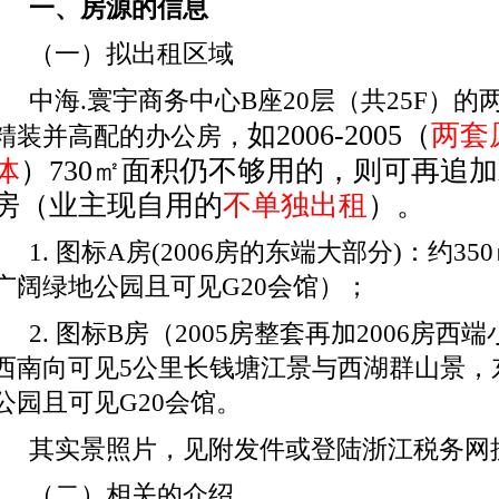
一、房源的信息
（一）拟出租区域
中海
.
寰宇商务中心
B
座
20
层（共
25F
）的
如
2
006-2005
（
两套
精装并高配的办公房，
体
）
7
30
㎡面积仍不够用的，则可再追加
房（业主现自用的
不单独出租
）。
1.
图标
A
房
(2006
房的东端大部分
)
：约
350
广阔绿地公园且可见
G20
会馆）；
2.
图标
B
房（
2005
房整套再加
2006
房西端
西南向可见
5
公里长钱塘江景与西湖群山景，
公园且可见
G20
会馆。
其实景照片，见附发件或登陆浙江税务网
（二）相关的介绍