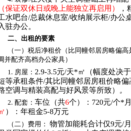
（保证双休日或晚上能独立再启用）
，
工水吧台
/总裁休息室/收纳展示柜/办
入驻办公。
二、出租的要素
（一）税后净租价（比同幢邻居房略偏高
调并配齐高档办公家具）
2.
9-
3.
5
元
/天*㎡（幅度处决
1.
房屋：
短等承租条件/其比同幢邻居房租价略偏
路空调与精装高配与好风景等所致）
。
车位（共
6
个）：
7
2
0元/个*
2.
配套：
㎡
）：年租金
5-8
万元
物管加能耗合计仅
9元/
（二）费用：