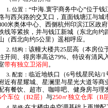
“
中海
.寰宇商务中心
”
位于钱
1.
位置：
路与西兴路的交叉口，
直面钱塘江与城
800
米奥体中心、西侧杭州印滨江区政府
铁线等紧挨，并与钱江新城（东北向约
山（西北向约5公里）遥相呼应。
该幢大楼共
25层高（本房位于
2.
结构：
柱开间
、得房率高
达
79%
、
特设
有
清风
室
带有独立
卫
浴
间
。
临近地铁口（
6号线星民站/
3.
配套：
附近有星耀城、星澜里与星光大道等商
配有餐饮、超市、咖啡吧、健身房与理
6
个车位（
B
2
层）
与
250㎡独立仓库（B
在大楼中央空调基础上
再增配
4.
装修
: