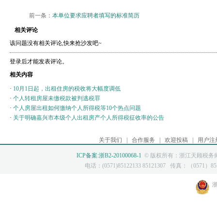
前一条：
本单位要求应聘者填写的标准简历
相关评论
该问题没有相关评论,快来抢沙发吧~
登录后才能发表评论。
相关内容
·
10月1日起，出租住房的税收将大幅度调低
·
个人转租房屋未缴税款被判逃税罪
·
个人房屋出租如何缴纳个人所得税等10个热点问题
·
关于明确嘉兴市本级个人出租房产个人所得税征收率的公告
关于我们
|
合作服务
|
欢迎投稿
|
用户注
ICP备案:浙B2-20100068-1
© 版权所有：浙江天顾税务师
电话：(0571)85122133 85121307 传真：（0571）8512
浙