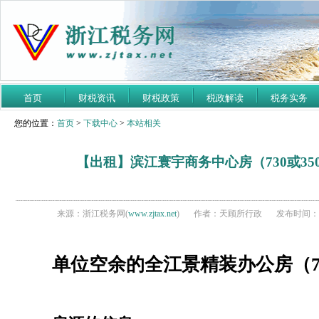
首页
财税资讯
财税政策
税政解读
税务实务
您的位置：
首页
>
下载中心
>
本站相关
【出租】滨江寰宇商务中心房（730或35
来源：浙江税务网(
www.zjtax.net
)
作者：天顾所行政
发布时间：20
单位空余的全江景精装办公房（