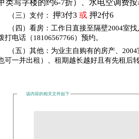
甲类写字楼的约6
-7
折）、水电空调费按
押
3付3
或
押
2付6
（三）支付：
（四）看房：工作日直接至隔壁
2004
室找
拨打电话（
18106567766
）预约。
（五）其他：为业主自购有的房产、
2004
也可一并出租）、租期越长越好且有先租后
该内容的相关文件如下